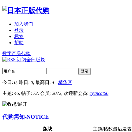
加入我们
登录
标签
帮助
数字产品代购
登录
今日:
0
, 昨日:
0
, 最高日:
4
-
精华区
主题:
46
, 帖子:
72
, 会员:
2072
, 欢迎新会员:
cycncat66
代购需知-NOTICE
版块
主题/帖数
最后发表