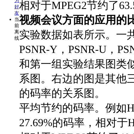
为
相对于MPEG2节约了63
好
友
视频会议
方面的
应用的
当
前
实验数据如表所示。一
离
线
PSNR-Y，PSNR-U，P
和第一组实验结果图类似
系图。右边的图是其他三
的码率的关系图。
平均节约的码率。例如H.2
27.69%的码率，相对于H.