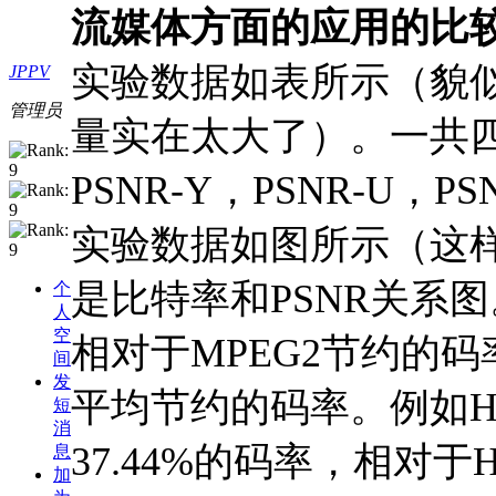
流媒体方面的应用的比
实验数据如表所示（貌似
JPPV
管理员
量实在太大了）。一共
PSNR-Y，PSNR-U，P
实验数据如图所示（这
是比特率和PSNR关系
个
人
空
相对于MPEG2节约的
间
发
平均节约的码率。例如H.2
短
消
37.44%的码率，相对于H.
息
加