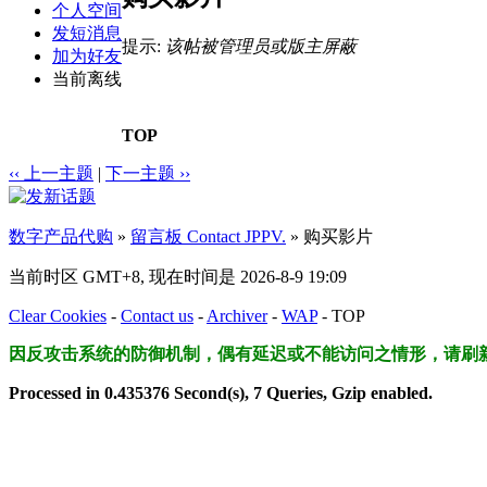
个人空间
发短消息
提示:
该帖被管理员或版主屏蔽
加为好友
当前离线
TOP
‹‹ 上一主题
|
下一主题 ››
数字产品代购
»
留言板 Contact JPPV.
» 购买影片
当前时区 GMT+8, 现在时间是 2026-8-9 19:09
Clear Cookies
-
Contact us
-
Archiver
-
WAP
-
TOP
因反攻击系统的防御机制，偶有延迟或不能访问之情形，请刷
Processed in 0.435376 Second(s), 7 Queries, Gzip enabled.