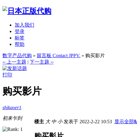
加入我们
登录
标签
帮助
数字产品代购
»
留言板 Contact JPPV.
» 购买影片
‹‹ 上一主题
|
下一主题 ››
打印
购买影片
shikaoer1
初来乍到
楼主
大
中
小
发表于 2022-2-22 10:53
显示全部
购买影片