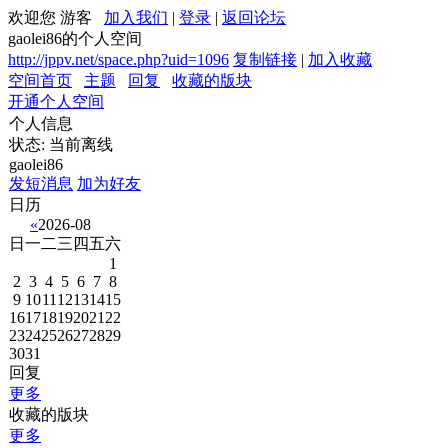
欢迎您 游客
加入我们
|
登录
|
返回论坛
gaolei86的个人空间
http://jppv.net/space.php?uid=1096
复制链接
|
加入收藏
空间首页
主题
回复
收藏的版块
开通个人空间
个人信息
状态:
当前离线
gaolei86
发短消息
加为好友
日历
«
2026-08
日
一
二
三
四
五
六
1
2
3
4
5
6
7
8
9
10
11
12
13
14
15
16
17
18
19
20
21
22
23
24
25
26
27
28
29
30
31
回复
更多
收藏的版块
更多